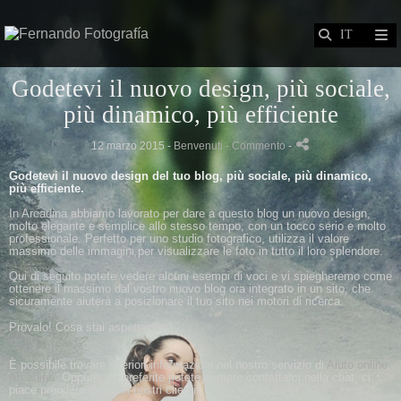
Godetevi il nuovo design, più sociale,
più dinamico, più efficiente
12 marzo 2015 -
Benvenuti
- Commento
-
Godetevi il
nuovo design
del tuo blog
,
più sociale
,
più dinamico
,
più efficiente.
In
Arcadina abbiamo
lavorato
per dare a questo
blog un
nuovo design
,
molto
elegante e semplice
allo stesso tempo
,
con un
tocco
serio e
molto
professionale
.
Perfetto per
uno studio fotografico
,
utilizza il valore
massimo
delle immagini
per visualizzare le foto
in tutto il loro
splendore
.
Qui di seguito potete
vedere alcuni esempi di
voci
e
vi spiegheremo
come
ottenere il
massimo dal vostro
nuovo blog
ora integrato
in un sito
,
che
sicuramente
aiuterà a
posizionare
il tuo sito
nei motori di ricerca
.
Provalo!
Cosa stai
aspettando?
È possibile trovare
ulteriori informazioni
nel
nostro
servizio di
Aiuto online
Arcadina
.
Oppure, se
preferite potete
sempre
contattarci nel
la chat
,
ci
piace
prendere cura
dei nostri clienti
!