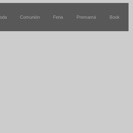
oda
Comunión
Feria
Premamá
Book